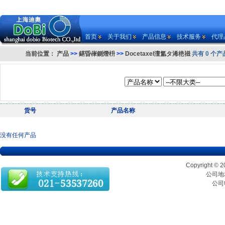
首页
关于我们
产品信息
技术服务
代理
当前位置：
产品
>>
鍖昏嵂鍘熸枡
>>
Docetaxel澶氳タ浠栬禌
共有 0 个产
货号
产品名称
没有任何产品
Copyrigh
公司地址
公司电