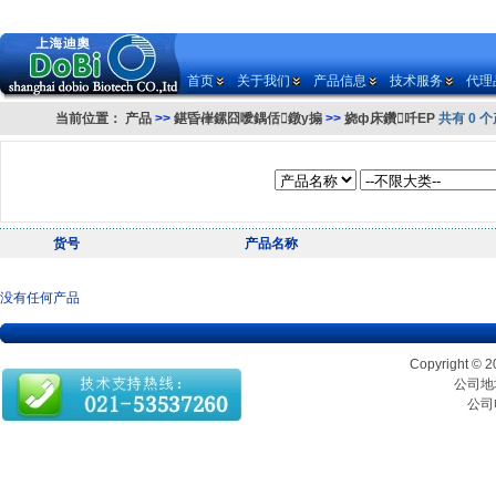
首页
关于我们
产品信息
技术服务
代理
当前位置：
产品
>>
鍖昏嵂鏍囧噯鍝佸鐓у搧
>>
娆ф床鑽吀EP
共有 0 
货号
产品名称
没有任何产品
Copyrigh
公司地址
公司电