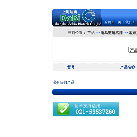
首页
关于我们
当前位置：
产品
>>
瀹為獙鑰楁潗
>>
涓婃
货号
产品名称
没有任何产品