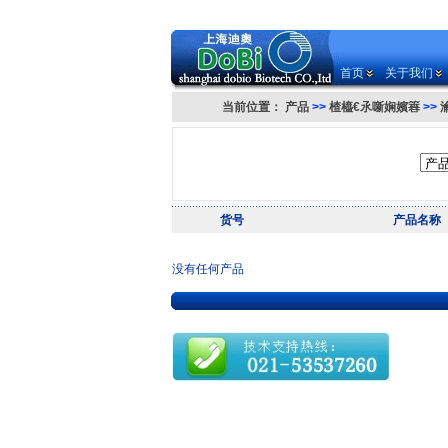
首页
关于我们
当前位置：
产品
>>
楂橀€氶噺娴嬪簭
>>
货号
产品名称
没有任何产品