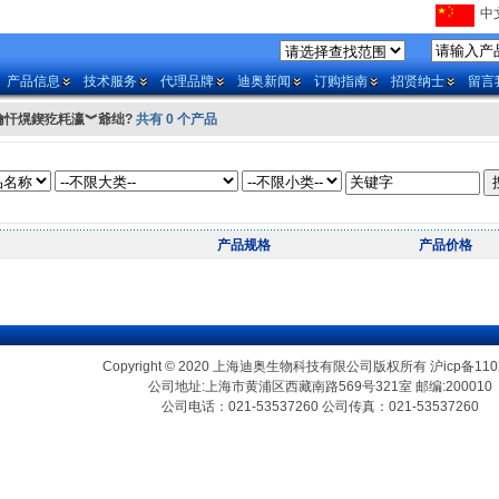
中文
产品信息
技术服务
代理品牌
迪奥新闻
订购指南
招贤纳士
留言
瀹忓熀鍥犵粍瀛︾爺绌?
共有 0 个产品
产品规格
产品价格
Copyright © 2020 上海迪奥生物科技有限公司版权所有
沪icp备110
公司地址:上海市黄浦区西藏南路569号321室 邮编:200010
公司电话：021-53537260 公司传真：021-53537260