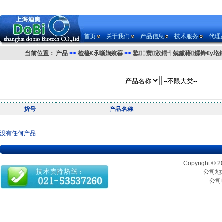
首页
关于我们
产品信息
技术服务
代理
当前位置：
产品
>>
楂橀€氶噺娴嬪簭
>>
鐜寰敓鐗╃兢钀藉鏍锋€у垎
货号
产品名称
没有任何产品
Copyrigh
公司地址
公司电