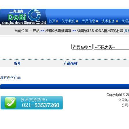
首页
关于我们
产品信息
技术服务
代理
当前位置：
产品
>>
楂橀€氶噺娴嬪簭
>>
缁嗚弻18S rDNA鑿岀閴村畾
共
货号
产品名称
没有任何产品
Copyrigh
公司地址
公司电