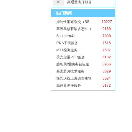
10
高通量测序服务
热门新闻
抑制性消减杂交（SS
10227
基因单核苷酸多态性（
9169
Southern&n
7898
RNA干扰服务
7515
MTT检测服务
7507
荧光定量PCR服务
6182
腺相关/慢病毒包装服
5956
基因芯片技术服务
5829
热烈庆祝上海迪奥生物
5524
高通量测序服务
5172