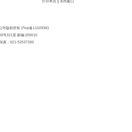
打印本页
||
关闭窗口
有限公司版权所有
沪icp备11029381
321室 邮编:200010
传真：021-53537260