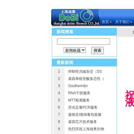
首页
关于我们
新闻搜索
最新新闻
1
抑制性消减杂交（SS
2
基因单核苷酸多态性（
3
Southern&n
4
RNA干扰服务
液
5
MTT检测服务
6
荧光定量PCR服务
7
腺相关/慢病毒包装服
8
基因芯片技术服务
9
热烈庆祝上海迪奥生物