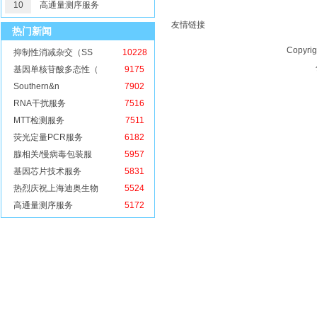
10
高通量测序服务
友情链接
热门新闻
Copy
抑制性消减杂交（SS
10228
基因单核苷酸多态性（
9175
Southern&n
7902
RNA干扰服务
7516
MTT检测服务
7511
荧光定量PCR服务
6182
腺相关/慢病毒包装服
5957
基因芯片技术服务
5831
热烈庆祝上海迪奥生物
5524
高通量测序服务
5172