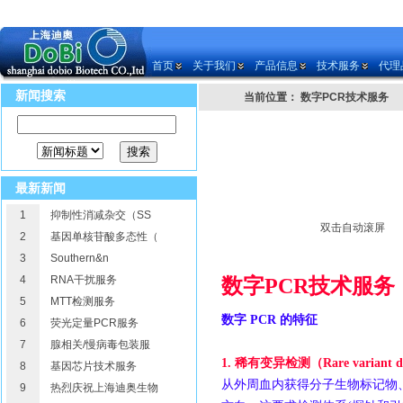
首页
关于我们
产品信息
技术服务
代理
新闻搜索
当前位置： 数字PCR技术服务
最新新闻
1
抑制性消减杂交（SS
双击自动滚屏
2
基因单核苷酸多态性（
3
Southern&n
4
RNA干扰服务
数字PCR技术服务
5
MTT检测服务
数字
PCR
的特征
6
荧光定量PCR服务
7
腺相关/慢病毒包装服
1.
稀有变异检测（
Rare variant d
8
基因芯片技术服务
从外周血内获得分子生物标记物
9
热烈庆祝上海迪奥生物