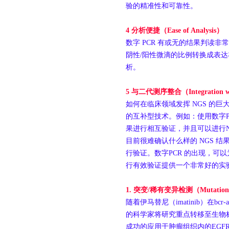
验的精准性和可靠性。
4
分析便捷（
Ease of Analysis
）
数字 PCR 有或无的结果判读
阴性/阳性微滴的比例转换成表
析。
5
与二代测序整合（
Integration 
如何在临床领域发挥 NGS 的巨
的互补型技术。例如：使用数字P
果进行相互验证，并且可以进行N
目前很难确认什么样的 NGS 结
行验证。数字PCR 的出现，可以
行有效验证提供一个非常好的实
1.
突变
/
稀有变异检测（
Mutation/
随着伊马替尼（imatinib）在b
的科学家将研究重点转移至生物标
成功的应用于肿瘤组织内的EGFR