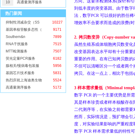
方向。这要求检测体系(探针和
10
高通量测序服务
到低丰度的突变基因。由于数字P
热门新闻
法，数字PCR 可以很好的胜任
抑制性消减杂交（SS
10227
增效率不合要求而造成的浪费(时
基因单核苷酸多态性（
9171
Southern&n
7899
2.
拷贝数变异（
Copy-number var
RNA干扰服务
7515
虽然生殖系或体细胞拷贝数变化是
MTT检测服务
7507
改变基因表达水平却有十分重要的
荧光定量PCR服务
6182
重要的作用。在有已知拷贝数的内
腺相关/慢病毒包装服
5956
不但可以清晰区分一个或者两个
基因芯片技术服务
5831
拷贝。在这一点上，相比于包括qP
热烈庆祝上海迪奥生物
5524
高通量测序服务
5172
3
样本需求量低（
Minimal templa
数字 PCR 的一个主要优势是
其是样本珍贵或者样本核酸存在降
二代测序等，在实验之前都需要
然而，实际情况是，预扩增会引入
度，对实验结果影响的严重程度
数字 PCR 样本需求量低的特